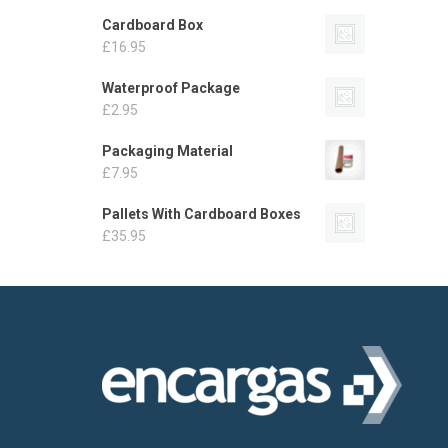
Cardboard Box
£
16.95
Waterproof Package
£
2.95
Packaging Material
£
7.95
Pallets With Cardboard Boxes
£
35.95