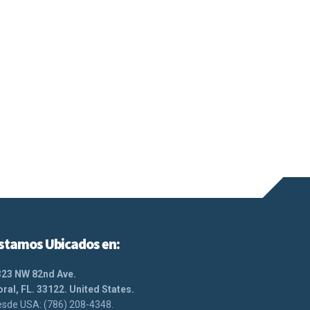
stamos Ubicados en:
323 NW 82nd Ave.
ral, FL. 33122. United States.
sde USA: (786) 208-4348.