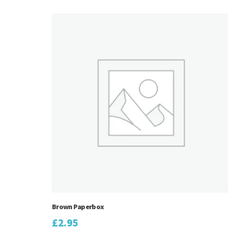
Brown Paperbox
£
2.95