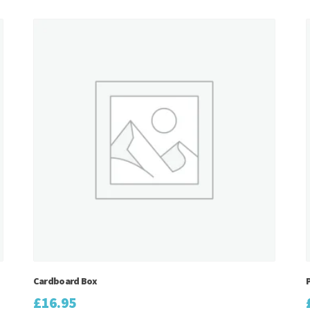
Cardboard Box
£
16.95