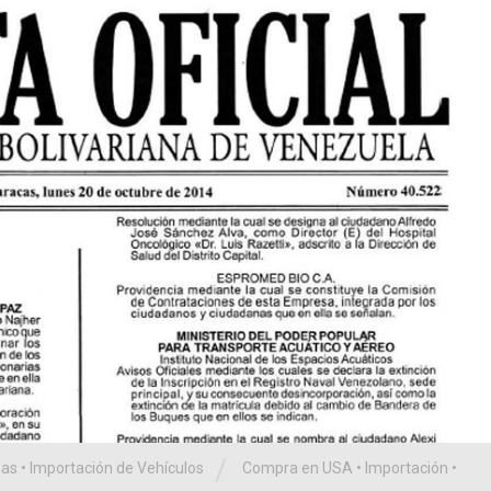
/
as
•
Importación de Vehículos
Compra en USA
•
Importación
•