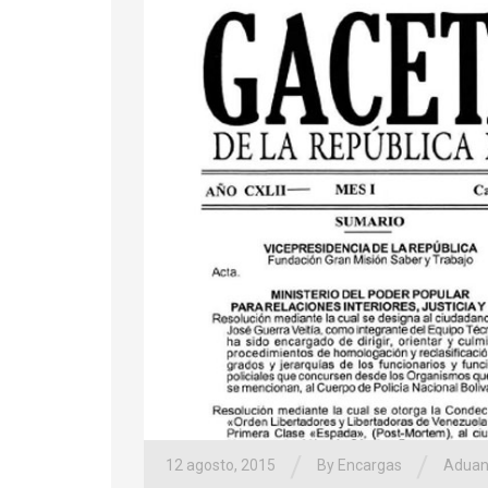
/
/
12 agosto, 2015
By Encargas
Aduan