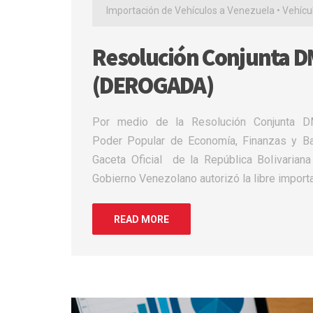
Importación de Vehículos a Venezuela
•
Vehícu
Resolución Conjunta DM
(DEROGADA)
Por medio de la Resolución Conjunta 
Poder Popular de Economía, Finanzas y Ban
Gaceta Oficial de la República Bolivaria
Gobierno Venezolano autorizó la libre impor
READ MORE