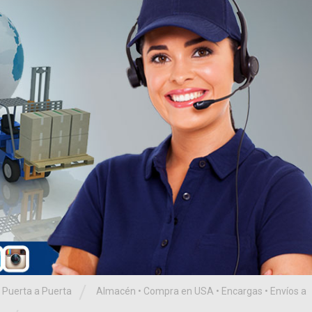
/
 Puerta a Puerta
Almacén
•
Compra en USA
•
Encargas
•
Envíos a