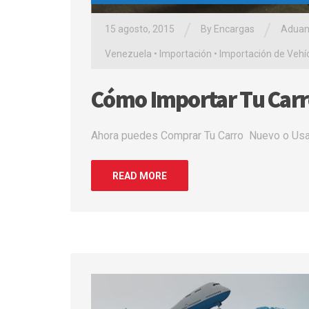
/
/
15 agosto, 2015
By Encargas
Aduan
Venezuela
•
Importación
•
Importación de Vehí
Cómo Importar Tu Carr
Ahora puedes Comprar Tu Carro Nuevo o Usado
READ MORE