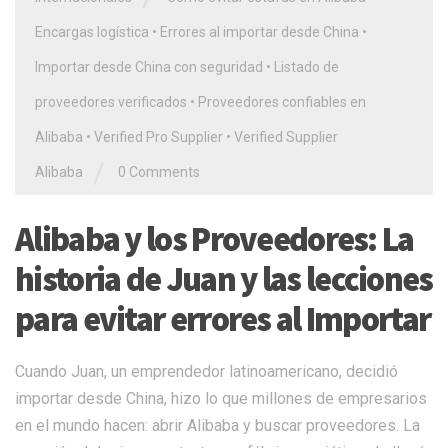
Encargas logística
•
Errores al importar desde China
•
Importar desde China con seguridad
•
Listado de
proveedores verificados
•
Proveedores confiables en
Alibaba
•
Verified Pro Supplier
•
Verified Supplier
/
Alibaba
0 Comments
Alibaba y los Proveedores: La
historia de Juan y las lecciones
para evitar errores al Importar
Cuando Juan, un emprendedor latinoamericano, decidió
importar desde China, hizo lo que millones de empresarios
en el mundo hacen: abrir Alibaba y buscar proveedores. La