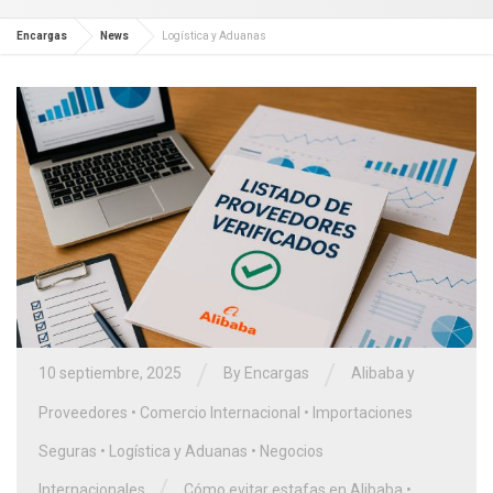
Encargas
News
Logística y Aduanas
/
/
10 septiembre, 2025
By Encargas
Alibaba y
Proveedores
•
Comercio Internacional
•
Importaciones
Seguras
•
Logística y Aduanas
•
Negocios
/
Internacionales
Cómo evitar estafas en Alibaba
•