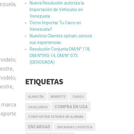
Nueva Resolución autoriza la
ezuela,
Importación de Vehículos en
Venezuela
Cómo Importar Tu Carro en
Venezuela?
Nuestros Clientes opinan, conoce
sus experiencias
Resolución Conjunta DM/N° 118,
DM/N°093-14, DM/N° 073.
modelo,
(DEROGADA)
estre,
odelo,
ETIQUETAS
estre,
ALMACÉN
BENEFITS
CARGO
r marca
COMPRA EN USA
CASILLEROS
nsporte
CÓMO EVITAR ESTAFAS EN ALIBABA
ENCARGAS
ENCARGAS LOGÍSTICA