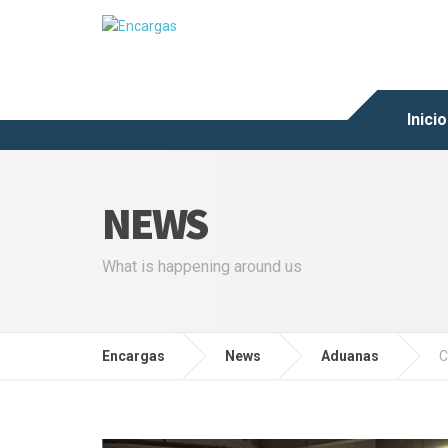
Inicio
NEWS
What is happening around us
Encargas
News
Aduanas
C