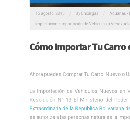
/
/
15 agosto, 2015
By Encargas
Aduanas
•
Importación
•
Importación de Vehículos a Venezuel
Cómo Importar Tu Carro 
Ahora puedes Comprar Tu Carro Nuevo o Usad
La Importación de Vehículos Nuevos en Ve
Resolución N° 13 El Ministerio del Poder
Extraordinaria de la República Bolivariana 
se autoriza a las personas naturales la imp