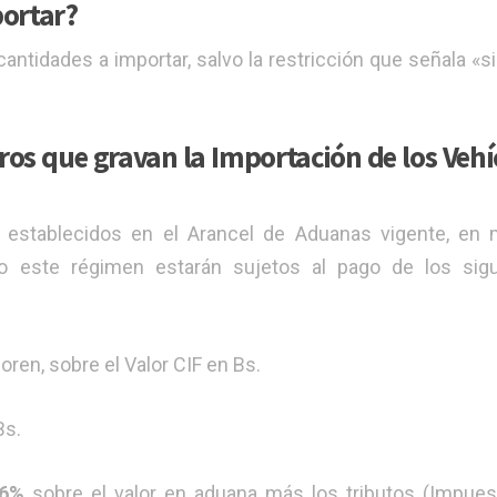
ortar?
antidades a importar, salvo la restricción que señala «si
os que gravan la Importación de los Vehí
establecidos en el Arancel de Aduanas vigente, en 
jo este régimen estarán sujetos al pago de los sig
ren, sobre el Valor CIF en Bs.
Bs.
16%
sobre el valor en aduana más los tributos (Impue