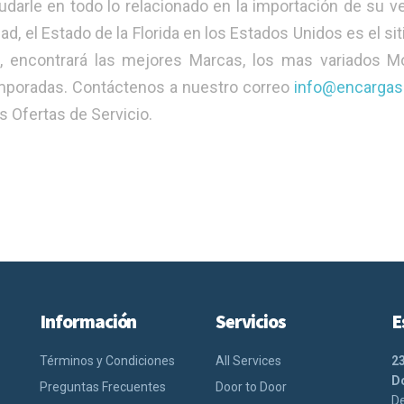
arle en todo lo relacionado en la importación de su ve
d, el Estado de la Florida en los Estados Unidos es el sit
, encontrará las mejores Marcas, los mas variados M
poradas. Contáctenos a nuestro correo
info@encarga
 Ofertas de Servicio.
Información
Servicios
E
Términos y Condiciones
All Services
2
Do
Preguntas Frecuentes
Door to Door
De