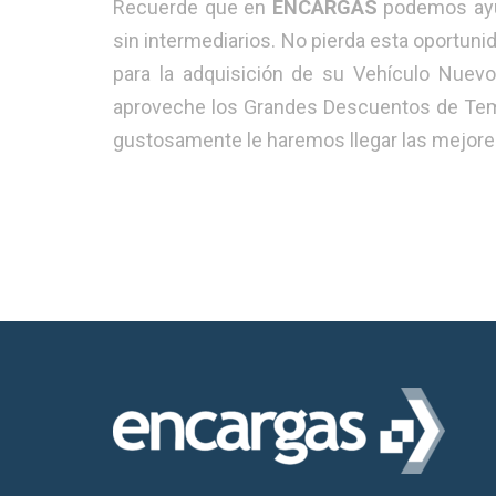
Recuerde que en
ENCARGAS
podemos ayud
sin intermediarios. No pierda esta oportunida
para la adquisición de su Vehículo Nuevo
aproveche los Grandes Descuentos de Tem
gustosamente le haremos llegar las mejores