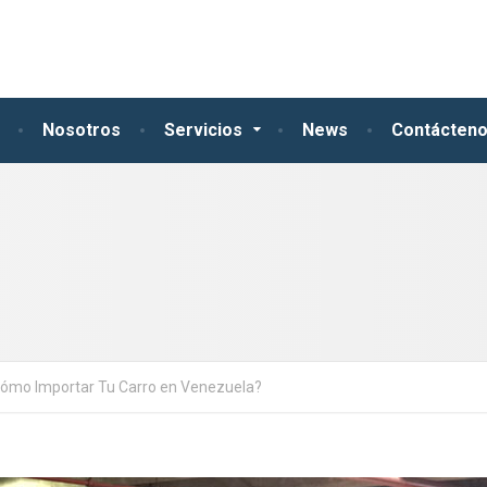
Nosotros
Servicios
News
Contácten
ómo Importar Tu Carro en Venezuela?