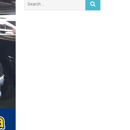
Search
for: