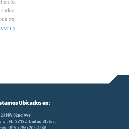
hículo,
io ideal
odelos,
s.com
y
stamos Ubicados en:
323 NW 82nd Ave.
ral, FL. 33122. United States.
sde USA: (786) 208-4348.