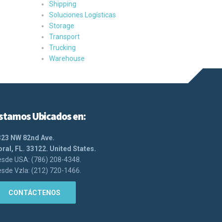
Shipping
Soluciones Logísticas
Storage
Transport
Trucking
Warehouse
stamos Ubicados en:
323 NW 82nd Ave.
ral, FL. 33122. United States.
sde USA: (786) 208-4348.
sde Vzla: (212) 720-1466.
CONTÁCTENOS