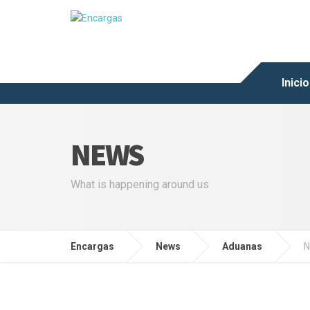
Inicio
NEWS
What is happening around us
Encargas
News
Aduanas
N