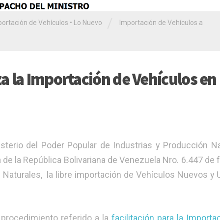
/
ortación de Vehículos
•
Lo Nuevo
Importación de Vehículos a
a la Importación de Vehículos en
sterio del Poder Popular de Industrias y Producción Na
a de la República Bolivariana de Venezuela Nro. 6.447 de 
as Naturales, la libre importación de Vehículos Nuevos y
l
procedimiento
referido a la
facilitación para la Importa