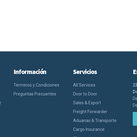
Información
Servicios
E
Términos y Condiciones
All Services
2
Do
Preguntas Frecuentes
Door to Door
De
Sales & Export
r
De
Freight Forwarder
Aduanas & Transporte
Cargo Insurance