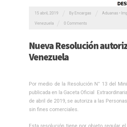
/
/
15 abril, 2019
By Encargas
Aduanas
•
Imp
/
Venezuela
0 Comments
Nueva Resolución autoriz
Venezuela
Por medio de la Resolución N° 13 del Mini
publicada en la Gaceta Oficial Extraordinari
de abril de 2019, se autoriza a las Person
sin fines comerciales.
Esta resolución tiene por objeto
regular
e