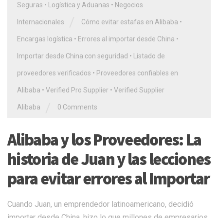
Seguras
•
Logística y Aduanas
•
Negocios
/
Internacionales
Cómo evitar estafas en Alibaba
•
Encargas logística
•
Errores al importar desde China
•
Importar desde China con seguridad
•
Listado de
proveedores verificados
•
Proveedores confiables en
Alibaba
•
Verified Pro Supplier
•
Verified Supplier
/
Alibaba
0 Comments
Alibaba y los Proveedores: La
historia de Juan y las lecciones
para evitar errores al Importar
Cuando Juan, un emprendedor latinoamericano, decidió
importar desde China, hizo lo que millones de empresarios