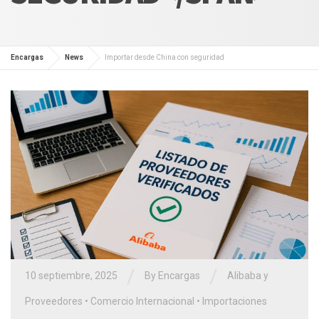
Encargas
News
Importar desde China con seguridad
/
/
10 septiembre, 2025
By Encargas
Alibaba y
Proveedores
•
Comercio Internacional
•
Importaciones